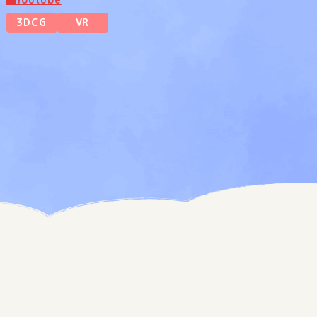
3DCG
VR