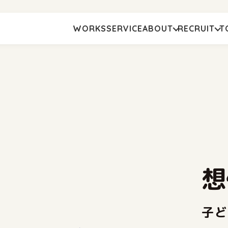
WORKS
SERVICE
ABOUT
RECRUIT
T
想
子ど