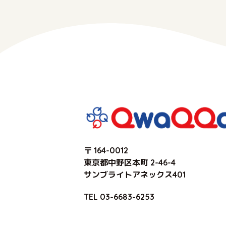
かに対応いた
6. 法令・
当社は、個人
適宜見直し、
7. お問い合
個人情報の取
【事業者名】
【住所】〒16
【電話番号】03
【メールアドレス】
〒 164-0012
東京都中野区本町 2-46-4
サンブライトアネックス401
TEL
03-6683-6253