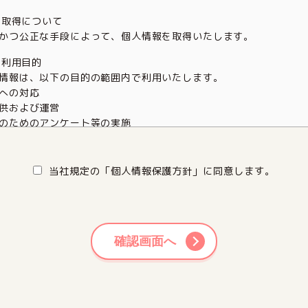
の取得について
かつ公正な手段によって、個人情報を取得いたします。
の利用目的
情報は、以下の目的の範囲内で利用いたします。
への対応
供および運営
のためのアンケート等の実施
ご連絡
対応
報の第三者提供について
当社規定の「個人情報保護方針」に同意します。
に定める場合を除き、本人の同意を得ることなく個人情報を第三者
の安全管理
情報への不正アクセス、紛失、破壊、改ざん、漏洩等を防止するた
確認画面へ
理措置を講じます。
報の開示・訂正・削除等について
の個人情報の開示・訂正・削除等の請求があった場合は、本人確認