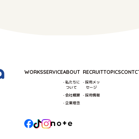
します。
規範の遵守と見直し
情報に関する法令およびその他の規範を遵守するとともに、本ポリ
改善に努めます。
わせ窓口
り扱いに関するお問い合わせは、以下までご連絡ください。
株式会社QwaQQa
4-0012 東京都中野区本町2-46-4 中野坂上サンブライトアネック
‐6683‐6253
WORKS
SERVICE
ABOUT
RECRUIT
TOPICS
CONTC
qwaqqa_info@studiotridea.com
私たちに
採用メッ
ついて
セージ
会社概要
採用情報
企業理念