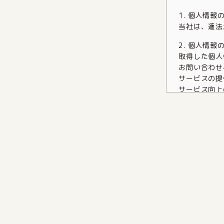
1. 個人情報
当社は、適法
2. 個人情報
取得した個人
お問い合わせ
サービスの提
サービス向上
必要に応じた
法令に基づく
3. 個人情
当社は、法令
ません。
4. 個人情報
当社は、個人
適切な安全管
5. 個人情
本人から自己